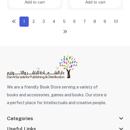
Add to cart
Add to cart
1
2
3
4
5
6
7
8
9
10
We are a friendly Book Store serving a variety of
books and accessories, games and books. Our store is
a perfect place for Intellectuals and creative people.
Categories
Useful Links