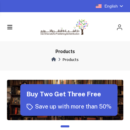
English
Products
Products
Buy Two Get Three Free
Save up with more than 50%