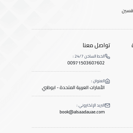
افسين
تواصل معنا
الخط الساخن 24/7 :
00971503607602
العنوان :
الأمارات العربية المتحدة - ابوظبي
البريد الإلكتروني :
book@alsaadauae.com