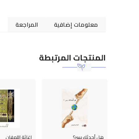
معلومات إضافية
المراجعة
المنتجات المرتبطة
قاسمي ..
هل أحدثك بسر؟
اغاثة اللهفان