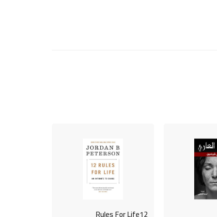
Rules For Life12
ولكم في قصص